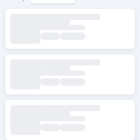
Etiquetas
Beard Transplant
DHI
Eyebrow Transplant
FUE
FUT
Hair Transplant for Women
Ciudad