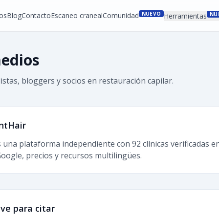
NUEVO
os
Blog
Contacto
Escaneo craneal
Comunidad
NU
Herramientas
medios
stas, bloggers y socios en restauración capilar.
ntHair
 una plataforma independiente con 92 clínicas verificadas en
oogle, precios y recursos multilingües.
ave para citar