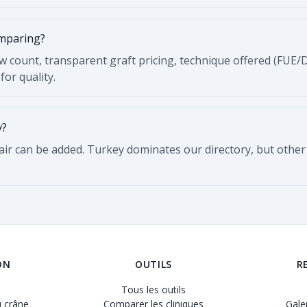
omparing?
ew count, transparent graft pricing, technique offered (FUE/
for quality.
y?
Hair can be added. Turkey dominates our directory, but other
ON
OUTILS
R
Tous les outils
 crâne
Comparer les cliniques
Gale