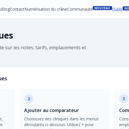
NOUVEAU
s
Blog
Contact
Numérisation du crâne
Communauté
NO
Outils
ques
te sur les notes, tarifs, emplacements et
ues
2
3
Ajouter au comparateur
Comp
e,
Choisissez des cliniques dans les menus
Consu
e.
déroulants ci-dessous. Utilisez + pour
empl