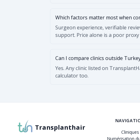
Which factors matter most when c
Surgeon experience, verifiable revi
support. Price alone is a poor proxy 
Can I compare clinics outside Turke
Yes. Any clinic listed on Transplant
calculator too.
NAVIGATI
Transplanthair
Cliniques
Numérisation du