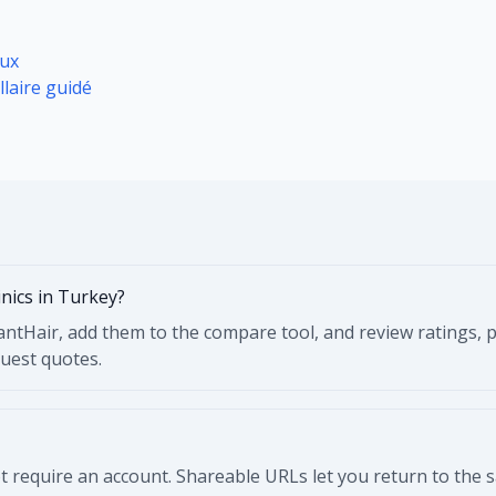
eux
llaire guidé
inics in Turkey?
ntHair, add them to the compare tool, and review ratings, pr
quest quotes.
 require an account. Shareable URLs let you return to the sam