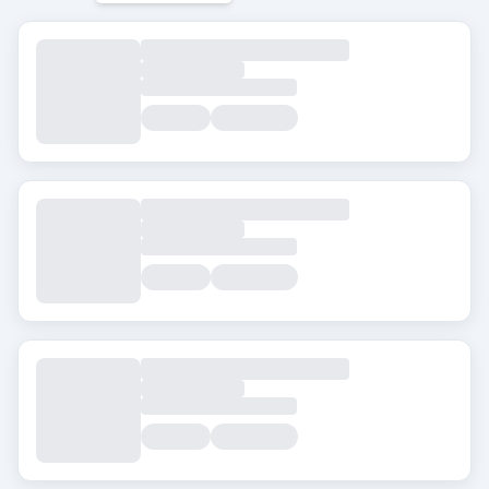
Tag
Beard Transplant
DHI
Eyebrow Transplant
FUE
FUT
Hair Transplant for Women
Città