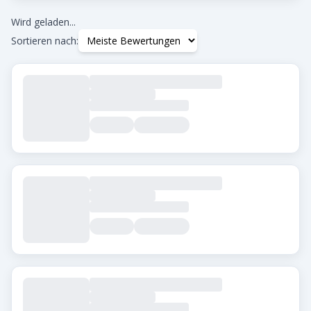
Min. Google-Bewertung
0.0
+
Wird geladen...
Sortieren nach:
Tags
Beard Transplant
DHI
Eyebrow Transplant
FUE
FUT
Hair Transplant for Women
Stadt