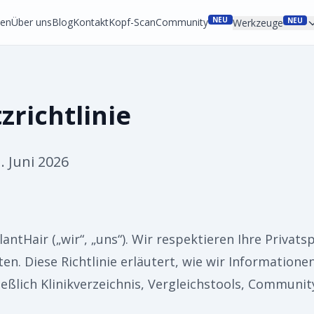
NEU
ken
Über uns
Blog
Kontakt
Kopf-Scan
Community
NEU
Werkzeuge
richtlinie
. Juni 2026
ntHair („wir“, „uns“). Wir respektieren Ihre Privats
. Diese Richtlinie erläutert, wie wir Information
eßlich Klinikverzeichnis, Vergleichstools, Communi