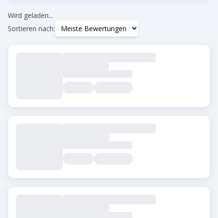
Min. Google-Bewertung
0.0
+
Wird geladen...
Sortieren nach:
Tags
Beard Transplant
DHI
Eyebrow Transplant
FUE
FUT
Hair Transplant for Women
Stadt