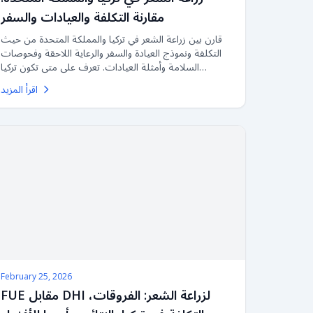
مقارنة التكلفة والعيادات والسفر
قارن بين زراعة الشعر في تركيا والمملكة المتحدة من حيث
التكلفة ونموذج العيادة والسفر والرعاية اللاحقة وفحوصات
السلامة وأمثلة العيادات. تعرف على متى تكون تركيا
منطقية، ومتى قد تكون الإقامة في المملكة المتحدة أفضل،
اقرأ المزيد
وما الذي يجب التحقق منه قبل اختيار العيادة.
February 25, 2026
FUE مقابل DHI لزراعة الشعر: الفروقات،